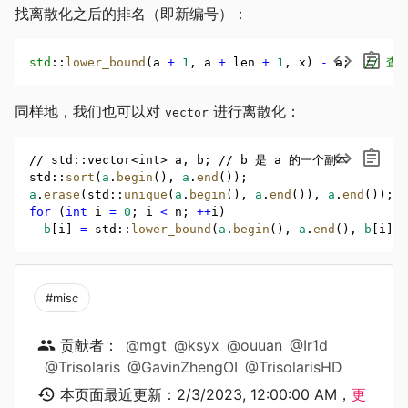
找离散化之后的排名（即新编号）：
std
::
lower_bound
(a 
+
1
,
 a 
+
 len 
+
1
,
 x) 
-
 a;
  // 
同样地，我们也可以对
进行离散化：
vector
// std::vector<int> a, b; // b 是 a 的一个副本
std
::
sort
(
a
.
begin
()
,
a
.
end
());
a
.
erase
(std
::
unique
(
a
.
begin
()
,
a
.
end
())
,
a
.
end
());
for
 (
int
 i 
=
0
; i 
<
 n; 
++
i)
b
[i] 
=
 std
::
lower_bound
(
a
.
begin
()
,
a
.
end
()
,
b
[i]) 
#misc
贡献者：
@mgt
@ksyx
@ouuan
@Ir1d
@Trisolaris
@GavinZhengOI
@TrisolarisHD
本页面最近更新：
2/3/2023, 12:00:00 AM
，
更