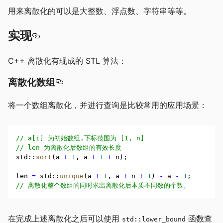
用来离散化的可以是大整数、浮点数、字符串等等。
实现
C++ 离散化有现成的 STL 算法：
离散化数组
将一个数组离散化，并进行查询是比较常用的应用场景：
// a[i] 为初始数组,下标范围为 [1, n]
// len 为离散化后数组的有效长度
std
::
sort
(a 
+
1
,
 a 
+
1
+
 n);
len 
=
 std
::
unique
(a 
+
1
,
 a 
+
 n 
+
1
) 
-
 a 
-
1
;
// 离散化整个数组的同时求出离散化后本质不同数的个数。
在完成上述离散化之后可以使用
函数查
std::lower_bound