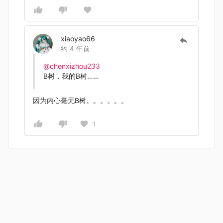
xiaoyao66
约 4 年前
@chenxizhou233
B树，我的B树……
因为内心毫无B树。。。。。。
1