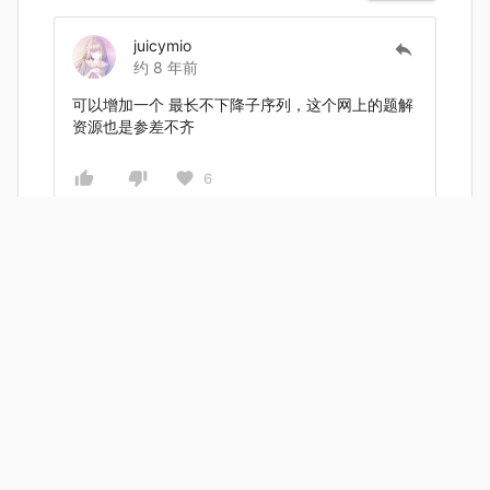
juicymio
约 8 年前
可以增加一个 最长不下降子序列，这个网上的题解
资源也是参差不齐
6
FTYC919
约 8 年前
最好把一些好的题目放上来
1
1
yltx
约 8 年前
前排资瓷