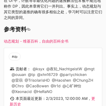
在 OI 中，计数等非最优化问题的递推解法也常被不规范地
称作 DP，因此本章将它们一并列出。事实上，动态规划与
其它类型的递推的确有很多相似之处，学习时可以注意它们
之间的异同。
参考资料
动态规划 - 维基百科，自由的百科全书
#dp
贡献者：
@ksyx
@夜轮_NachtgeistW
@mgt
@ouuan
@tp
@xhn16729
@partychicken
@雷蒻
@TrisolarisHD
@Haoshen
@ChungZH
@Chro
@CaoBowen
@Ir1d
@心旷神怡
@Xeonacid
@HeRaNO
本页面最近更新：
2/3/2023, 12:00:00 AM
，
更
新历史