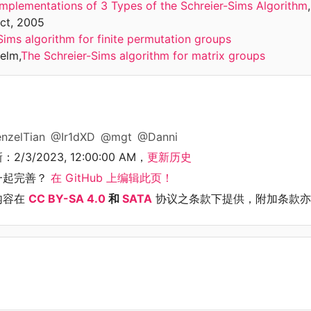
Implementations of 3 Types of the Schreier-Sims Algorithm
ct, 2005
Sims algorithm for finite permutation groups
elm,
The Schreier-Sims algorithm for matrix groups
nzelTian
@Ir1dXD
@mgt
@Danni
新：
2/3/2023, 12:00:00 AM
，
更新历史
一起完善？
在 GitHub 上编辑此页！
内容在
CC BY-SA 4.0
和
SATA
协议之条款下提供，附加条款亦