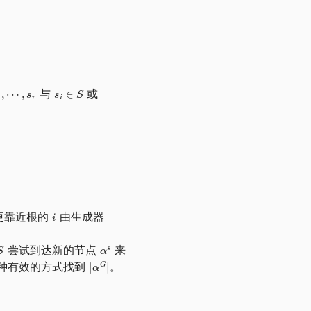
与
或
更靠近根的
由生成器
尝试到达新的节点
来
种有效的方式找到
。