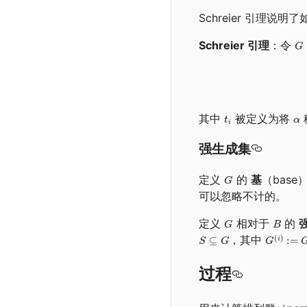
Schreier 引理说明
Schreier 引理
：令
其中
被定义为将
强生成集
定义
的
基
（base
可以忽略不计的。
定义
相对于
的
，其中
过程