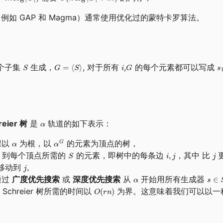
如 GAP 和 Magma）通常使用优化过的蒙特卡罗算法。
个子集
生成，
, 对于所有
,
的每个元素都可以写成
reier 树
是
轨道的如下表示：
一棵以
为根，以
的元素为顶点的树，
到每个顶点所需的
的元素，即树中的每条边
，其中 比
移动到
。
以通过
广度优先搜索
或
深度优先搜索
从
开始用所有生成器
chreier 树所需的时间以
为界。这意味着我们可以以一