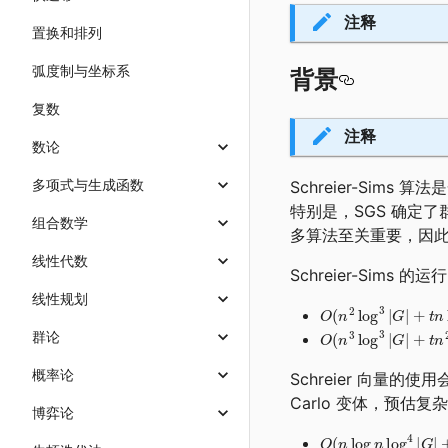
注释
置换和排列
弧度制与坐标系
背景
复数
注释
数论
多项式与生成函数
Schreier-Sim
特别是，SGS 确定
组合数学
多算法至关重要，因此计
线性代数
Schreier-Sims
线性规划
群论
概率论
Schreier 向量的使用
Carlo 变体，预估复
博弈论