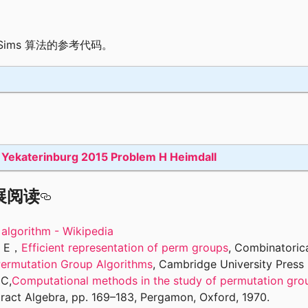
r-Sims 算法的参考代码。
f Yekaterinburg 2015 Problem H Heimdall
展阅读
 algorithm - Wikipedia
d E，
Efficient representation of perm groups
, Combinatorica
ermutation Group Algorithms
, Cambridge University Press
 C,
Computational methods in the study of permutation gro
ract Algebra, pp. 169–183, Pergamon, Oxford, 1970.