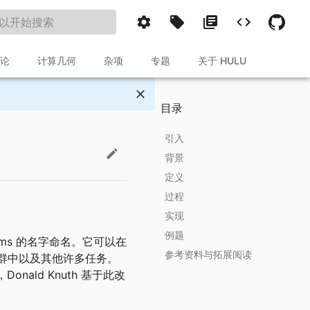
论
计算几何
杂项
专题
关于 HULU
目录
引入
背景
定义
过程
Schreier 树
实现
Schreier 引理
基础 Schreier-Sims 算法
例题
强生成集
增量 Schreier-Sims 算法
 Sims 的名字命名。它可以在
参考资料与拓展阅读
含在群中以及其他许多任务。
，Donald Knuth 基于此改