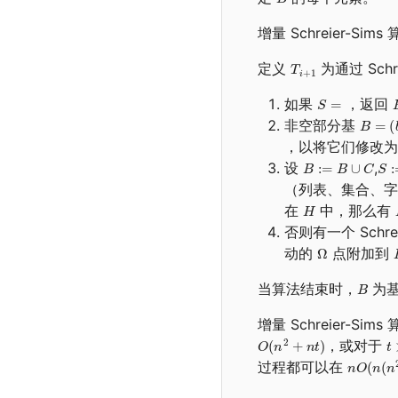
增量 Schreier-
定义
为通过 Schr
如果
，返回
非空部分基
，以将它们修改
设
,
（列表、集合、
在
中，那么有
否则有一个 Schre
动的
点附加到
当算法结束时，
为
增量 Schreier-Si
，或对于
过程都可以在