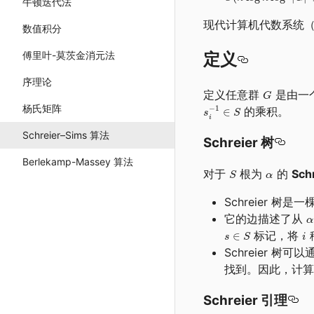
牛顿迭代法
现代计算机代数系统（例
数值积分
定义
傅里叶-莫茨金消元法
序理论
定义任意群
是由一
杨氏矩阵
的乘积。
Schreier–Sims 算法
Schreier 树
Berlekamp-Massey 算法
对于
根为
的
Sch
Schreier 树是
它的边描述了从
标记，将
Schreier 树可
找到。因此，计算 S
Schreier 引理