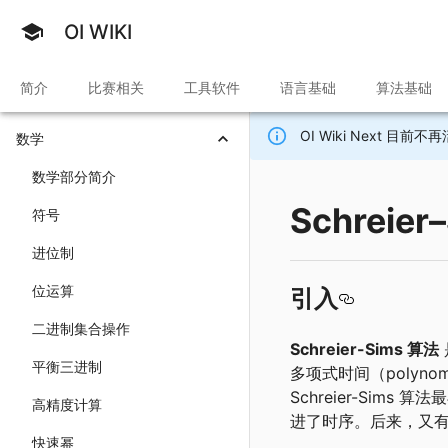
OI WIKI
简介
比赛相关
工具软件
语言基础
算法基础
OI Wiki Next 
数学
数学部分简介
Schreier
符号
进位制
位运算
引入
二进制集合操作
Schreier-Sims 算法
平衡三进制
多项式时间（polyn
Schreier-Sims 算
高精度计算
进了时序。后来，又
快速幂