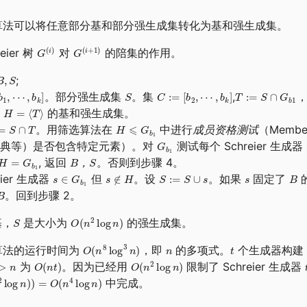
Sims 算法可以将任意部分基和部分强生成集转化为基和强生成集。
eier 树
对
的陪集的作用。
;
。部分强生成集
。集
,
为
的基和强生成集。
。用筛选算法在
中进行
成员资格测试
（Membe
字典等）是否包含特定元素）。对
测试每个 Schreier 生成器
, 返回
。否则到步骤 4。
，
ier 生成器
但
。设
。如果
固定了
。回到步骤 2。
基，
是大小为
的强生成集。
ms 算法的运行时间为
，即
的多项式。
个生成器构建 Sc
为
。因为已经用
限制了 Schreier 生成器
中完成。