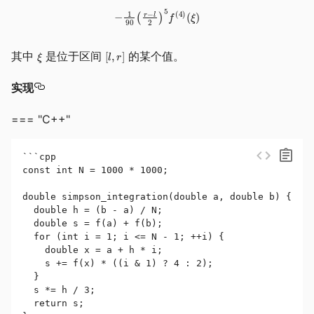
其中
是位于区间
的某个值。
实现
=== "C++"
```cpp

const int N = 1000 * 1000;

double simpson_integration(double a, double b) {

  double h = (b - a) / N;

  double s = f(a) + f(b);

  for (int i = 1; i <= N - 1; ++i) {

    double x = a + h * i;

    s += f(x) * ((i & 1) ? 4 : 2);

  }

  s *= h / 3;

  return s;
