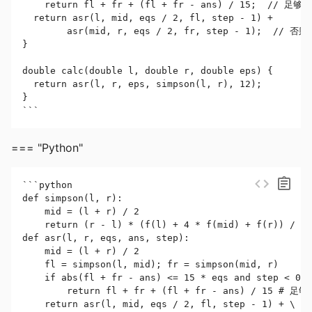
    return fl + fr + (fl + fr - ans) / 15;  // 
  return asr(l, mid, eqs / 2, fl, step - 1) +

        asr(mid, r, eqs / 2, fr, step - 1);  //
}

double calc(double l, double r, double eps) {

  return asr(l, r, eps, simpson(l, r), 12);

}

```
=== "Python"
```python

def simpson(l, r):

    mid = (l + r) / 2

    return (r - l) * (f(l) + 4 * f(mid) + f(r)) / 
def asr(l, r, eqs, ans, step):

    mid = (l + r) / 2

    fl = simpson(l, mid); fr = simpson(mid, r)

    if abs(fl + fr - ans) <= 15 * eqs and step < 0:

        return fl + fr + (fl + fr - ans) / 15 #
    return asr(l, mid, eqs / 2, fl, step - 1) + \
