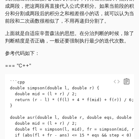
成两段，把这两段再直接代入公式求积分。如果当前段的积
分和分割成两段后的积分之和相差很小的话，就可以认为当
前段和二次函数很相似了，不用再递归分割了。
上面就是自适应辛普森法的思想。在分治判断的时候，除了
判断精度是否正确，一般还要强制执行最少的迭代次数。
参考代码如下：
=== "C++"
```cpp

double simpson(double l, double r) {

  double mid = (l + r) / 2;

  return (r - l) * (f(l) + 4 * f(mid) + f(r)) / 6;
}

double asr(double l, double r, double eqs, double an
  double mid = (l + r) / 2;

  double fl = simpson(l, mid), fr = simpson(mid, r);

  if (abs(fl + fr - ans) <= 15 * eqs && step < 0)
