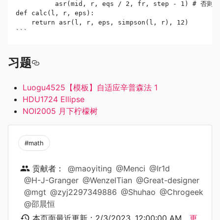
          asr(mid, r, eqs / 2, fr, step - 1) # 
def calc(l, r, eps):

    return asr(l, r, eps, simpson(l, r), 12)

```
习题
Luogu4525【模板】自适应辛普森法 1
HDU1724 Ellipse
NOI2005 月下柠檬树
#math
贡献者：
@maoyiting
@Menci
@Ir1d
@H-J-Granger
@WenzelTian
@Great-designer
@mgt
@zyj2297349886
@Shuhao
@Chrogeek
@邵晨恒
本页面最近更新：
2/3/2023, 12:00:00 AM
，
更