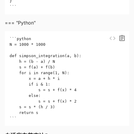
}

```
=== "Python"
```python

N = 1000 * 1000

def simpson_integration(a, b):

    h = (b - a) / N

    s = f(a) + f(b)

    for i in range(1, N):

        x = a + h * i

        if i & 1:

            s = s + f(x) * 4

        else:

            s = s + f(x) * 2

    s = s * (h / 3)

    return s

```