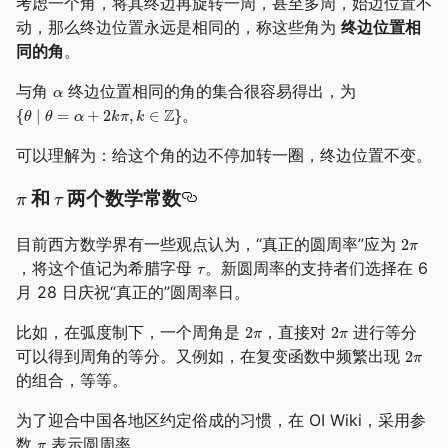
考虑一个角，将其终边再旋转一周，甚至多周，始边位置不
动，那么终边位置永远是相同的，称这些角为
终边位置相
同的角
。
与角
终边位置相同的角的集合很容易得出，为
。
可以理解为：给这个角的边不停加转一圈，终边位置不变。
和
两个数学常数
目前西方数学界有一些观点认为，“真正的圆周率”应为
，将这个值记为希腊字母
。新圆周率的支持者们选择在 6
月 28 日庆祝“真正的”圆周率日。
比如，在弧度制下，一个周角是
，直接对
进行等分
可以得到周角的等分。又例如，在复变函数中频繁出现
的组合，等等。
为了迎合中国各地区约定俗成的习惯，在 OI Wiki，采用参
数
表示圆周率。