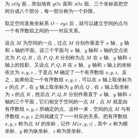
为
面，类似地有
面和
面。三个坐标面把空
间分成八个部分，每一部分称为一个卦限。
取定空间直角坐标系
后，就可以建立空间的点与
一个有序数组之间的一一对应关系。
设点
为空间的一点，过点
分别作垂直于
轴、
轴
和
轴的平面。设三个平面与
轴、
轴和
轴的交点依
次为
，点
分别称为点
在
轴、
轴和
轴上的投影。又设点
在
轴、
轴和
轴上的坐标
依次为
，于是点 M 确定了一个有序数组
。反
之，如果给定一个有序数组
，可以在
轴上取坐标为
的点
，在
轴上取坐标为
的点
，在
轴上取坐标
为
的点
，然后点
分别作垂直于
轴、
轴和
轴的三个平面，它们相交于空间的一点
，点
就是由
有序数组
所确定的点。这样一来，空间的点
与有
序数组
之间就建立了一一对应的关系。把有序数组
称为点
的坐标，记作
，其中
称为横
坐标、
称为纵坐标、
称为竖坐标。