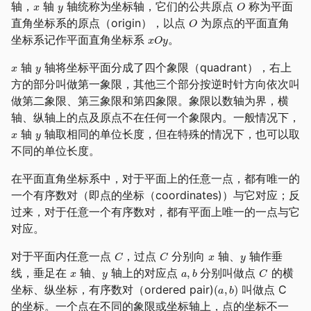
轴，
轴
轴统称为坐标轴，它们的公共原点
称为平面
直角坐标系的原点（origin），以点
为原点的平面直角
坐标系记作平面直角坐标系
。
轴
轴将坐标平面分成了四个象限（quadrant），右上
方的部分叫做第一象限，其他三个部分按逆时针方向依次叫
做第二象限、第三象限和第四象限。象限以数轴为界，横
轴、纵轴上的点及原点不在任何一个象限内。一般情况下，
轴
轴取相同的单位长度，但在特殊的情况下，也可以取
不同的单位长度。
在平面直角坐标系中，对于平面上的任意一点，都有唯一的
一个有序数对（即点的坐标（coordinates)）与它对应；反
过来，对于任意一个有序数对，都有平面上唯一的一点与它
对应。
对于平面内任意一点
，过点
分别向
轴、
轴作垂
线，垂足在
轴、
轴上的对应点
分别叫做点
的横
坐标、纵坐标，有序数对（ordered pair)
叫做点 C
的坐标。一个点在不同的象限或坐标轴上，点的坐标不一