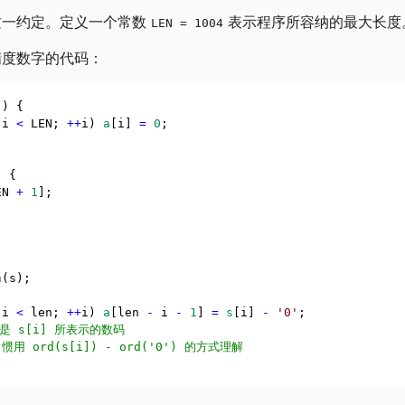
这一约定。定义一个常数
表示程序所容纳的最大长度
LEN = 1004
精度数字的代码：
]) {
 i 
<
 LEN; 
++
i) 
a
[i] 
=
0
;
) {
EN 
+
1
];
n
(s);
 i 
<
 len; 
++
i) 
a
[len 
-
 i 
-
1
] 
=
s
[i] 
-
'0'
;
 就是 s[i] 所表示的数码
用 ord(s[i]) - ord('0') 的方式理解