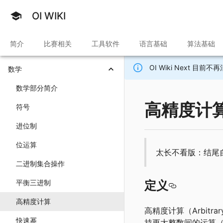
OI WIKI
简介
比赛相关
工具软件
语言基础
算法基础
OI Wiki Next 
数学
数学部分简介
高精度计
符号
进位制
位运算
太长不看版：结尾
二进制集合操作
定义
平衡三进制
高精度计算
高精度计算（Arbitra
快速幂
持更大整数间的运算