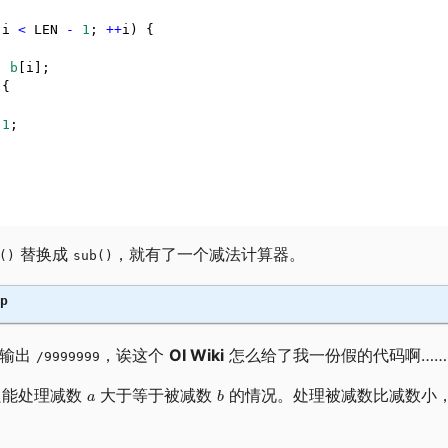
 i 
<
 LEN 
-
1
; 
++
i) {
-
b
[i];
 {
1
;
替换成
，就有了一个减法计算器。
()
sub()
p
—输出
，诶这个
OI Wiki
怎么给了我一份假的代码啊……
/9999999
只能处理减数
大于等于被减数
的情况。处理被减数比减数小