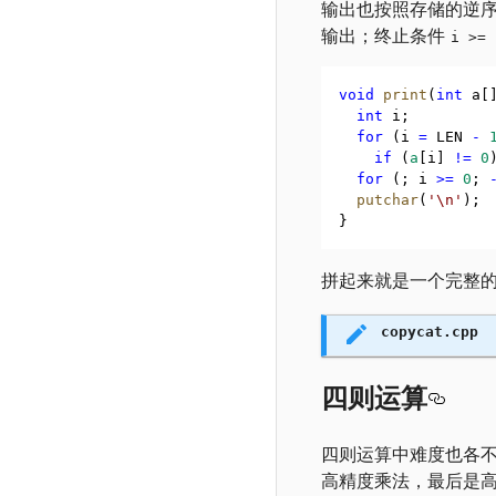
输出也按照存储的逆
输出；终止条件
i >= 
void
print
(
int
 a[
int
 i;
for
 (i 
=
 LEN 
-
if
 (
a
[i] 
!=
0
for
 (; i 
>=
0
; 
putchar
(
'\n'
);
}
拼起来就是一个完整
copycat.cpp
四则运算
四则运算中难度也各
高精度乘法，最后是