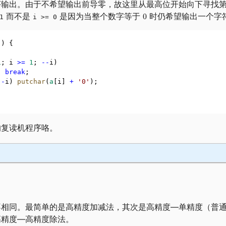
序输出。由于不希望输出前导零，故这里从最高位开始向下寻找
而不是
是因为当整个数字等于
时仍希望输出一个字
1
i >= 0
]) {
1
; i 
>=
1
; 
--
i)
) 
break
;
--
i) 
putchar
(
a
[i] 
+
'0'
);
的复读机程序咯。
不相同。最简单的是高精度加减法，其次是高精度—单精度（普
高精度—高精度除法。