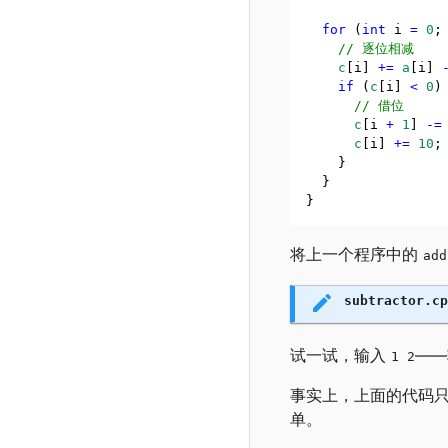
for
 (
int
 i 
=
0
;
    // 逐位相减
c
[i] 
+=
a
[i] 
if
 (
c
[i] 
<
0
)
      // 借位
c
[i 
+
1
] 
-=
c
[i] 
+=
10
;
    }
  }
}
将上一个程序中的
add
subtractor.cp
试一试，输入
—
1 2
事实上，上面的代码
单。