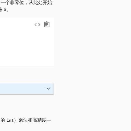
第一个非零位，从此处开始
符
。
0
通的
）乘法和高精度—
int