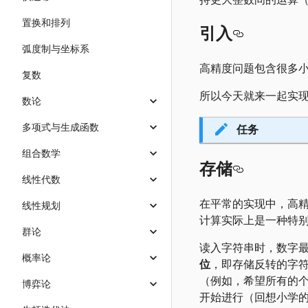
置换和排列
引入
弧度制与坐标系
高精度问题包含很多
复数
所以今天就来一起实
数论
多项式与生成函数
任务
组合数学
存储
线性代数
在平常的实现中，高
线性规划
计算实际上是一种特
群论
读入字符串时，数字
概率论
位
，即存储反转的字
（例如，希望所有的
博弈论
开始进行（回想小学