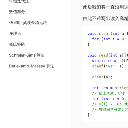
牛顿迭代法
此后我们将一直沿用
数值积分
由此不难写出读入高
傅里叶-莫茨金消元法
序理论
void
clear
(
int
 a[
for
 (
int
 i 
=
0
;
杨氏矩阵
}
Schreier–Sims 算法
void
read
(
int
 a[]
static
char
s
[L
Berlekamp-Massey 算法
scanf
(
"
%s
"
,
 s);
clear
(a);
int
 len 
=
strle
  // 如上所述，反转
for
 (
int
 i 
=
0
;
  // s[i] - '0'
  // 有些同学可能更习惯
}