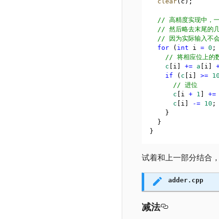
clear
(c);
  // 高精度实现中，
  // 然后略去末尾
  // 因为实际输入不会
for
 (
int
 i 
=
0
;
    // 将相应位上
c
[i] 
+=
a
[i] 
if
 (
c
[i] 
>=
1
      // 进位
c
[i 
+
1
] 
+=
c
[i] 
-=
10
;
    }
  }
}
试着和上一部分结合
adder.cpp
减法