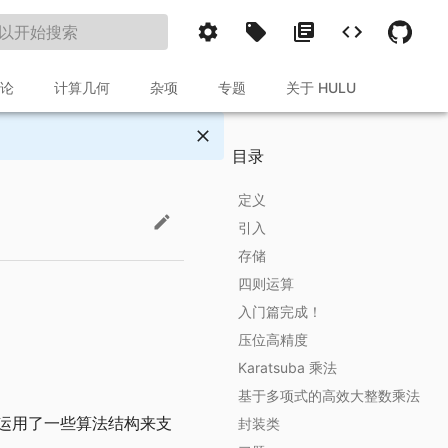
论
计算几何
杂项
专题
关于 HULU
目录
定义
引入
存储
四则运算
入门篇完成！
加法
压位高精度
减法
Karatsuba 乘法
乘法
引入
基于多项式的高效大整数乘法
除法
过程
高精度—单精度
）计算，运用了一些算法结构来支
封装类
压位高精下的高效竖式除法
Reference
高精度—高精度