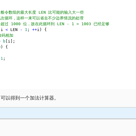
一般令数组的最大长度 LEN 比可能的输入大一些
的几次循环，这样一来可以省去不少边界情况的处理
超过 1000 位，故在此循环到 LEN - 1 = 1003 已经足够
 i 
<
 LEN 
-
1
; 
++
i) {
的数码相加
+
b
[i];
0
) {
1
;
，可以得到一个加法计算器。