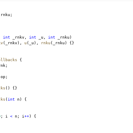
 rnku;
,
int
 _rnkv
,
int
 _u
,
int
 _rnku)
kv
(_rnkv)
,
u
(_u)
,
rnku
(_rnku) {}
ollbacks
 {
rnk;
 op;
cks
() {}
cks
(
int
 n) {
;
0
; i 
<
 n; i
++
) {