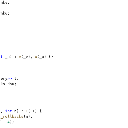
rnkv;
rnku;
nt
 _u) 
:
v
(_v)
,
u
(_u) {}
{
uery
>>
 t;
cks dsu;
T
,
int
 n) 
:
T
(_T) {
h_rollbacks
(n);
T 
+
4
);