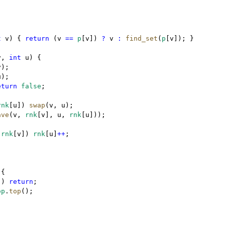
t
 v) { 
return
 (v 
==
p
[v]) 
?
 v 
:
find_set
(
p
[v]); }
v
,
int
 u) {
v);
u);
eturn
false
;
rnk
[u]) 
swap
(v
,
 u);
ave
(v
,
rnk
[v]
,
 u
,
rnk
[u]));
rnk
[v]) 
rnk
[u]
++
;
 {
)) 
return
;
op
.
top
();