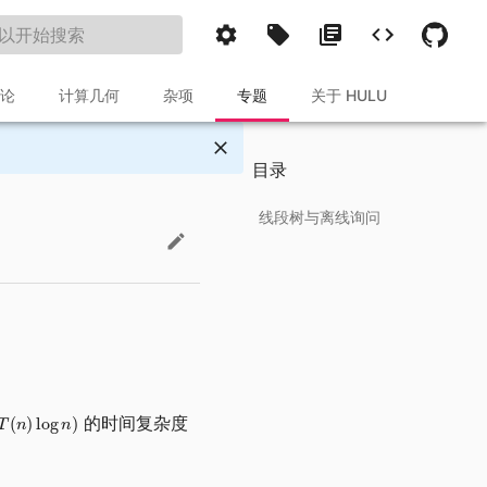
论
计算几何
杂项
专题
关于 HULU
目录
线段树与离线询问
算法
注意
实现
习题
的时间复杂度