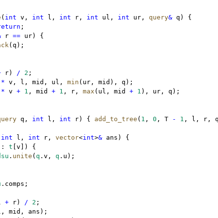
e
(
int
 v
,
int
 l
,
int
 r
,
int
 ul
,
int
 ur
,
query
&
 q) {
return
;
&
 r 
==
 ur) {
ack
(q);
+
 r) 
/
2
;
*
 v
,
 l
,
 mid
,
 ul
,
min
(ur
,
 mid)
,
 q);
*
 v 
+
1
,
 mid 
+
1
,
 r
,
max
(ul
,
 mid 
+
1
)
,
 ur
,
 q);
query
 q
,
int
 l
,
int
 r) { 
add_to_tree
(
1
,
0
,
 T 
-
1
,
 l
,
 r
,
 
int
 l
,
int
 r
,
vector
<
int
>
&
 ans) {
 
:
t
[v]) {
dsu
.
unite
(
q
.
v
,
q
.
u);
u
.
comps;
l 
+
 r) 
/
2
;
l
,
 mid
,
 ans);