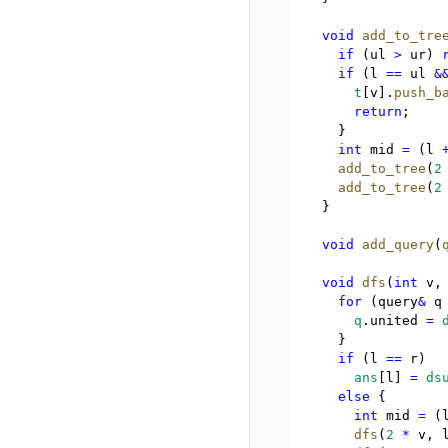
void
add_to_tre
if
 (ul 
>
 ur) 
if
 (l 
==
 ul 
&
t
[v]
.
push_b
return
;
    }
int
 mid 
=
 (l 
add_to_tree
(
2
add_to_tree
(
2
  }
void
add_query
(
void
dfs
(
int
 v
,
for
 (query
&
 q
q
.
united 
=
    }
if
 (l 
==
 r)
ans
[l] 
=
ds
else
 {
int
 mid 
=
 (
dfs
(
2
*
 v
,
 