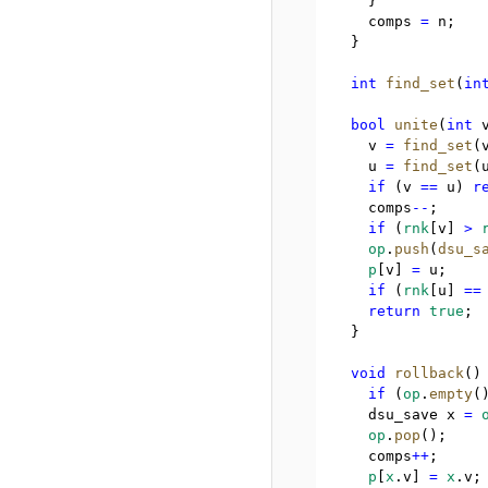
    }
    comps 
=
 n;
  }
int
find_set
(
in
bool
unite
(
int
 
    v 
=
find_set
(
    u 
=
find_set
(
if
 (v 
==
 u) 
r
    comps
--
;
if
 (
rnk
[v] 
>
op
.
push
(
dsu_s
p
[v] 
=
 u;
if
 (
rnk
[u] 
==
return
true
;
  }
void
rollback
()
if
 (
op
.
empty
(
    dsu_save x 
=
op
.
pop
();
    comps
++
;
p
[
x
.
v] 
=
x
.
v;