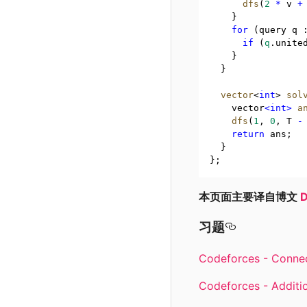
dfs
(
2
*
 v 
+
    }
for
 (query q 
if
 (
q
.
unite
    }
  }
vector
<
int
> 
sol
    vector
<int>
a
dfs
(
1
,
0
,
 T 
-
return
 ans;
  }
};
本页面主要译自博文
D
习题
Codeforces - Conne
Codeforces - Additi