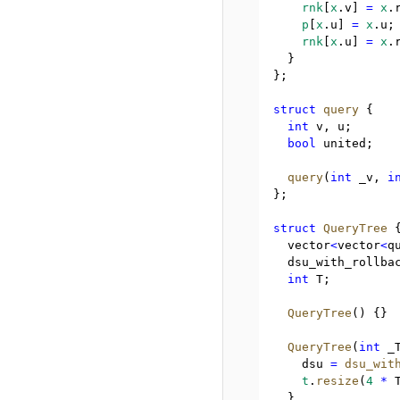
rnk
[
x
.
v] 
=
x
.
p
[
x
.
u] 
=
x
.
u;
rnk
[
x
.
u] 
=
x
.
  }
};
struct
query
 {
int
 v
,
 u;
bool
 united;
query
(
int
 _v
,
i
};
struct
QueryTree
 
  vector
<
vector
<
q
  dsu_with_rollba
int
 T;
QueryTree
() {}
QueryTree
(
int
 _
    dsu 
=
dsu_wit
t
.
resize
(
4
*
 
  }