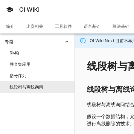
OI WIKI
简介
比赛相关
工具软件
语言基础
算法基础
OI Wiki Next 
专题
RMQ
线段树与
并查集应用
括号序列
线段树与离线询问
线段树与离线
线段树与离线询问结合
假设一个数据结构，
进行离线删除的技术