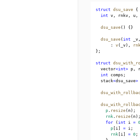
struct
dsu_save
 {
int
 v
,
 rnkv
,
 u
,
dsu_save
() {}
dsu_save
(
int
 _v
:
v
(_v)
,
rn
};
struct
dsu_with_r
  vector
<int>
 p
,
 
int
 comps;
  stack
<
dsu_save
>
dsu_with_rollba
dsu_with_rollba
p
.
resize
(n);
rnk
.
resize
(n)
for
 (
int
 i 
=
p
[i] 
=
 i;
rnk
[i] 
=
0
;