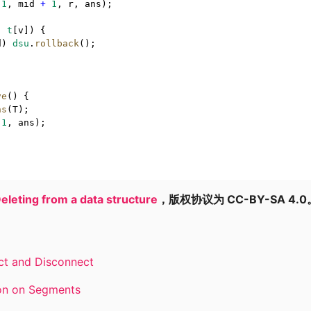
1
,
 mid 
+
1
,
 r
,
 ans);
:
t
[v]) {
d) 
dsu
.
rollback
();
ve
() {
ns
(T);
1
,
 ans);
eleting from a data structure
，版权协议为 CC-BY-SA 4.0
ct and Disconnect
on on Segments