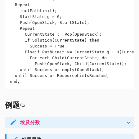
  Repeat

    inc(PathLimit);

    StartState.g = 0;

    Push(OpenStack, StartState);

    Repeat

      CurrentState := Pop(OpenStack);

      If Solution(CurrentState) then

        Success = True

      Elseif PathLimit >= CurrentState.g + H(Current
        For each Child(CurrentState) do

          Push(OpenStack, Child(CurrentState));

    until Success or empty(OpenStack);

  until Success or ResourceLimtsReached;

end;
例题
埃及分数