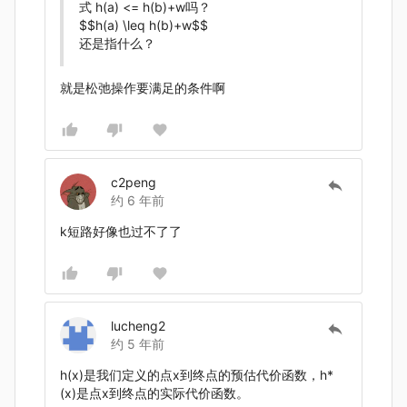
式 h(a) <= h(b)+w吗？
$$h(a) \leq h(b)+w$$
还是指什么？
就是松弛操作要满足的条件啊
c2peng
约 6 年前
k短路好像也过不了了
lucheng2
约 5 年前
h(x)是我们定义的点x到终点的预估代价函数，h*
(x)是点x到终点的实际代价函数。