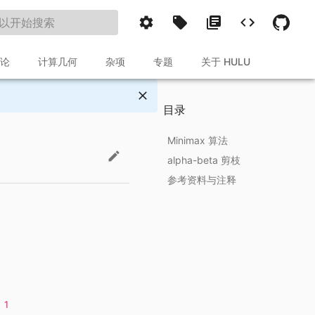
论
计算几何
杂项
专题
关于 HULU
目录
Minimax 算法
alpha-beta 剪枝
定义
参考资料与注释
过程
过程
解释
实现
1
。