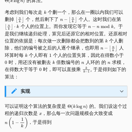
的算法。
考虑到我们每次走
个删一个，那么在一圈以内我们可以
删掉
个，然后剩下了
个人。这时我们在第
个人的位置上。而你发现它等于
。于
是我们继续递归处理，算完后还原它的相对位置。还原相对
位置的依据是：每次做一次删除都会把数到的第
个人删
除，他们的编号被之后的人逐个继承，也即用
人
环算时每
个人即有
个人的位置失算，因此在得数小于
时，用还没有被删去
倍数编号的
人环的 的
求模，
在得数大于等于
时，即可以直接乘
, 于是得到如下的
算法：
实现
可以证明这个算法的复杂度是
的。我们设这个过
程的递归次数是
，那么每一次问题规模会大致变成
，于是得到