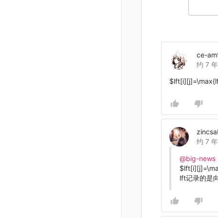
ce-amt
约 7 
$lft[i][j]=\max{lft
zincsa
约 7 
@big-news
$lft[i][j]=\max
lft记录的