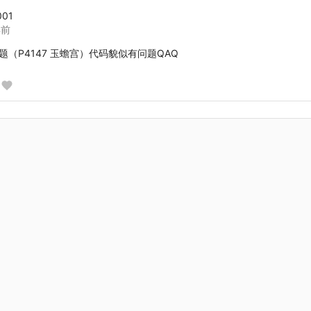
001
年前
（P4147 玉蟾宫）代码貌似有问题QAQ