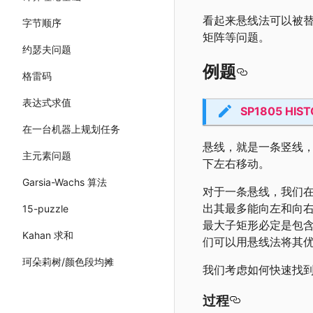
看起来悬线法可以被替
字节顺序
矩阵等问题。
约瑟夫问题
例题
格雷码
表达式求值
SP1805 HISTO
在一台机器上规划任务
悬线，就是一条竖线
主元素问题
下左右移动。
Garsia-Wachs 算法
对于一条悬线，我们
出其最多能向左和向
15-puzzle
最大子矩形必定是包
Kahan 求和
们可以用悬线法将其
珂朵莉树/颜色段均摊
我们考虑如何快速找
过程