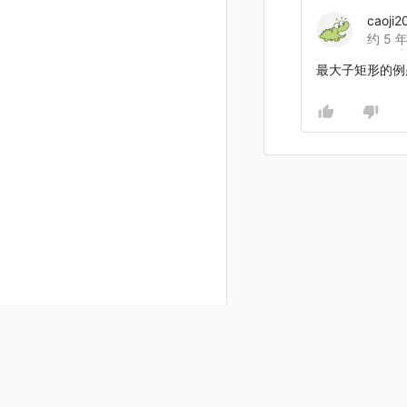
caoji2
约 5 
最大子矩形的例题