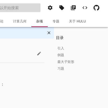
论
计算几何
杂项
专题
关于 HULU
目录
引入
例题
最大子矩形
过程
习题
实现
目：