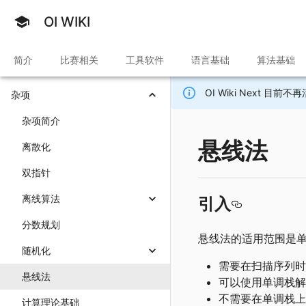
OI WIKI
简介
比赛相关
工具软件
语言基础
算法基础
OI Wiki Next 
杂项
杂项简介
悬线法
离散化
双指针
离线算法
引入
分数规划
悬线法的适用范围是
随机化
需要在扫描序列时
悬线法
可以使用单调栈解
不需要在单调栈上
计算理论基础