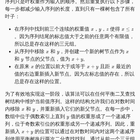
序列只是叶权重作为输入的顺序。然后重复执行以下步骤，
每一步都减少输入序列的长度，直到只有一棵树包含了所有
叶子：
在序列中找到前三个连续的权重值
，
，
使得
。因为序列结尾的标志值大于之前的任意两个有限值，
所以总是存在这样的三元组。
从序列中移除
和
，并创建一个新的树节点作为
和
节点的父节点，值为
。
在原来
的位置以前大于或等于
且距
最近的
值的右边重新插入新节点。因为左标志值的存在，所以
总是存在这样的位置。
为了有效地实现这一阶段，该算法可以在任何平衡二叉查找
树结构中维护当前值序列。这样的结构允许我们在对数时间
内移除
和
，并重新插入它们的新父节点。在每一步中，
数组中位于偶数索引上直到
值的权重形成了一个递减序
列，位于奇数索引位的权重形成另一个递减序列。因此，重
新插入
的位置可以通过在对数时间内对这两个递减序
列使用平衡树执行两次二分查找找到。通过从前一个三元组