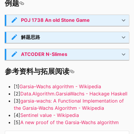
例题
POJ 1738 An old Stone Game
解题思路
ATCODER N-Slimes
参考资料与拓展阅读
[1]
Garsia–Wachs algorithm - Wikipedia
[2]
Data.Algorithm.GarsiaWachs - Hackage Haskell
[3]
garsia-wachs: A Functional Implementation of
the Garsia-Wachs Algorithm - Wikipedia
[4]
Sentinel value - Wikipedia
[5]
A new proof of the Garsia-Wachs algorithm