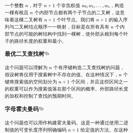
一个整数
，对于
个非负权值
，构造
一棵有根且
个内部节点都有两个子节点的二叉树，这意
味着这棵二叉树有
个叶节点。我们将
的输入序
列与二叉树结点顺序一一映射，目标是在所有具有
个内
部节点的可能的树结构中找到一棵树，使外部从根到每个叶
子的路径长度的权重和最小。
最优二叉查找树
这个问题可以理解为
个有序键构造二叉查找树的问题，
假设树将仅用于搜索树中不存在的值。在这种情况下，
个
键将搜索值的空间划分为
个区间，并且这些区间之一
的权重可以作为搜索值落在那个区间的概率。外部路径长度
的加权和控制了查找的预期时间。
字母霍夫曼码
这个问题也可以用作构建霍夫曼码。这是一种通过使用二进
制值的可变长度序列明确编码
给定值的方法。在这种