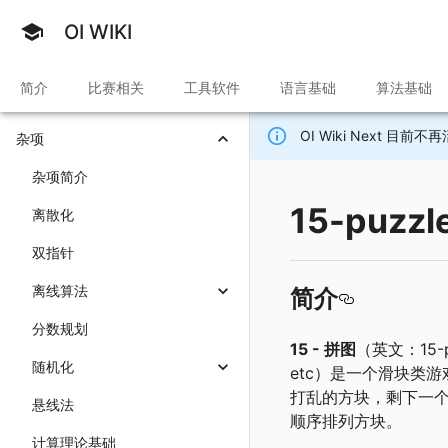
OI WIKI
简介
比赛相关
工具软件
语言基础
算法基础
OI Wiki Next 
杂项
杂项简介
15-puzzl
离散化
双指针
离线算法
简介
分数规划
15 - 拼图
（英文：15-pu
随机化
etc）是一个滑块类游戏
打乱的方块，剩下一
悬线法
顺序排列方块。
计算理论基础