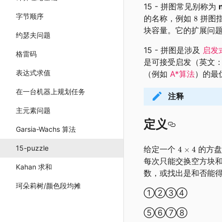
15 - 拼图常见别称为
字节顺序
的名称，例如
拼图
块容量。它的扩展问
约瑟夫问题
15 - 拼图是涉及
启发
格雷码
是可接受启发（英文：ad
表达式求值
（例如
A*算法
）的最
在一台机器上规划任务
注释
主元素问题
定义
Garsia-Wachs 算法
15-puzzle
给定一个
的方盘
每次只能交换空方块
Kahan 求和
数，或找出是和否能
珂朵莉树/颜色段均摊
①②③④
⑤⑥⑦⑧