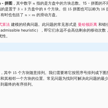
n - 拼图
，其中数字
指的是方盘中的方块总数。15 - 拼图的
指的是置于
方盘中的
个方块。但
拼图也可以称为
题有时也包括了
的滑动方盘。
式算法
建模的经典问题。此问题的常见形式是
曼哈顿距离
和错
missible heuristic），即它们永远不会高估剩余的移动
优性。
，其中
个方块随意排列。我们需要将它按照序号排列成下图
和和其相邻一个方块的位置。常见问题为找到可解决此问题的最
得到最终的有序排列。