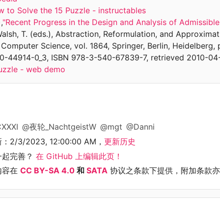
 to Solve the 15 Puzzle - instructables
,
"Recent Progress in the Design and Analysis of Admissible
 Walsh, T. (eds.), Abstraction, Reformulation, and Approxim
 Computer Science, vol. 1864, Springer, Berlin, Heidelberg,
40-44914-0_3, ISBN 978-3-540-67839-7, retrieved 2010-04
uzzle - web demo
XXXI
@夜轮_NachtgeistW
@mgt
@Danni
新：
2/3/2023, 12:00:00 AM
，
更新历史
一起完善？
在 GitHub 上编辑此页！
内容在
CC BY-SA 4.0
和
SATA
协议之条款下提供，附加条款亦