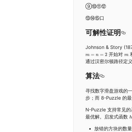
⑨⑩⑪⑫
⑬⑭⑮口
可解性证明
Johnson & Story 
开始对
通过汉密尔顿路径定
算法
寻找数字滑盘游戏的
步；而 8-Puzzle 
N-Puzzle 支
最优解。启发式函数
放错的方块的数量