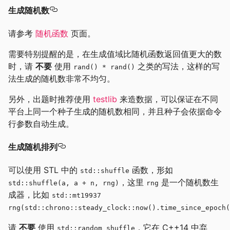
生成随机数
请参考
随机函数
页面。
需要特别提醒的是，在生成值域比随机函数返回值更大的数
时，请
不要
使用
之类的写法，这样的写
rand() * rand()
法生成的随机数非常不均匀。
另外，出题时推荐使用
testlib
来造数据，可以保证在不同
平台上同一个种子生成的随机数相同，并且种子会依据命令
行参数自动生成。
生成随机排列
可以使用 STL 中的
函数，形如
std::shuffle
，这里
是一个随机数生
std::shuffle(a, a + n, rng)
rng
成器，比如
std::mt19937
rng(std::chrono::steady_clock::now().time_since_epoch(
请
不要
使用
，它在 C++14 中弃
std::random_shuffle