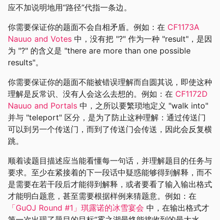
应不加说明地用“路径”代指一条边。
你需要保证你的题面不会自相矛盾。例如：在
CF1173A
Nauuo and Votes
中，没有把 "?" 作为一种 "result"，是因
为 "?" 的含义是 "there are more than one possible
results"。
你需要保证你的题面不能被错误理解而自圆其说，即使这种
理解是反常识、没有人会这么去想的。例如：在
CF1172D
Nauuo and Portals
中，之所以要繁琐地定义 "walk into"
并与 "teleport" 区分，是为了防止这种理解：通过传送门
可以到另一个传送门，而到了传送门会传送，因此会反复横
跳。
顺着读题目描述应当能看懂每一句话，并理解题目的任务与
要求。至少在紧接着的下一段话中疑惑能够得到解释，而不
是需要在若干段后才能得到解释，或者要看了输入输出格式
才能明白题意，甚至需要根据样例来猜题意。例如：在
「GuOJ Round #1」琪露诺的冰雪宴会
中，在输出格式才
第一次出现了题目的目标“雾之湖最终能接收到的最大水