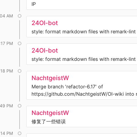
IP
:04 AM
24OI-bot
style: format markdown files with remark-lint
:17 PM
24OI-bot
style: format markdown files with remark-lint
:18 PM
NachtgeistW
Merge branch 'refactor-6.17' of
https://github.com/NachtgeistW/OI-wiki into r
:49 PM
NachtgeistW
修复了一些错误
:14 PM