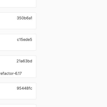
350b6a1
c15ede5
21a63bd
efactor-6.17
95448fc