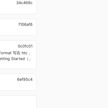
34c469c
f106af6
0c0fc01
ormat 写在 htc，
tting Started（」
6ef95c4