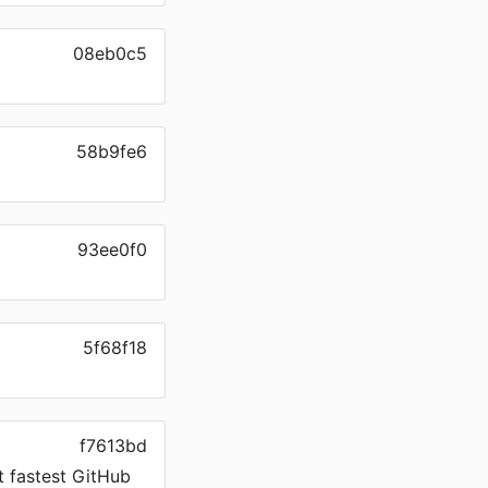
08eb0c5
58b9fe6
93ee0f0
5f68f18
f7613bd
t fastest GitHub