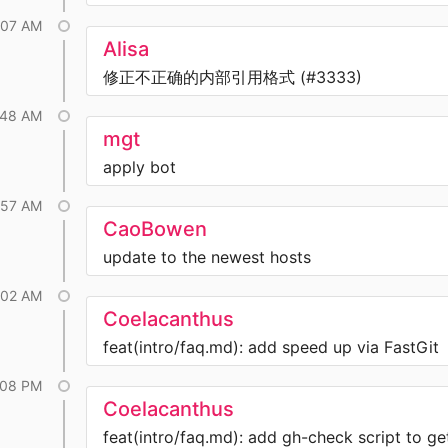
:07 AM
Alisa
修正不正确的内部引用格式 (#3333)
:48 AM
mgt
apply bot
:57 AM
CaoBowen
update to the newest hosts
:02 AM
Coelacanthus
feat(intro/faq.md): add speed up via FastGit
:08 PM
Coelacanthus
feat(intro/faq.md): add gh-check script to ge