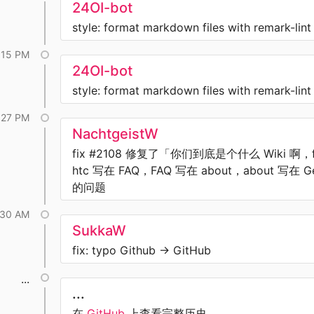
24OI-bot
style: format markdown files with remark-lint
:15 PM
24OI-bot
style: format markdown files with remark-lint
:27 PM
NachtgeistW
fix #2108 修复了「你们到底是个什么 Wiki 啊，f
htc 写在 FAQ，FAQ 写在 about，about 写在 Ge
的问题
:30 AM
SukkaW
fix: typo Github -> GitHub
...
...
在
GitHub
上查看完整历史